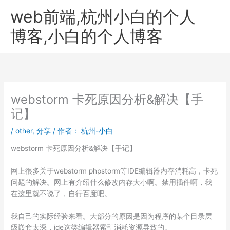
跳
web前端,杭州小白的个人
至
内
博客,小白的个人博客
容
webstorm 卡死原因分析&解决【手
记】
/
other
,
分享
/ 作者：
杭州-小白
webstorm 卡死原因分析&解决【
手记
】
网上很多关于webstorm phpstorm等IDE编辑器内存消耗高，卡死
问题的解决。网上有介绍什么修改内存大小啊。禁用插件啊，我
在这里就不说了，自行百度吧。
我自己的实际经验来看。大部分的原因是因为程序的某个目录层
级嵌套太深，ide这类编辑器索引消耗资源导致的。