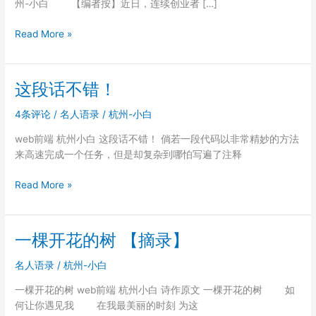
州-小白 【编者按】近日，连续创业者 […]
不
Read More »
做
IT
界
这段话不错！
的
炮
4条评论
/
名人语录
/
杭州-小白
灰！
web前端 杭州小白 这段话不错！ 倘若一段代码以非常精妙的方法
创
来高速完成一个任务，但是却复杂到哪怕写遍了注释
业
者
这
Read More »
应
段
该
话
学
不
习
一棵开花的树 【摘录】
错！
“降
名人语录
/
杭州-小白
级
论”
一棵开花的树 web前端 杭州小白 诗作原文 一棵开花的树 如
【转
何让你遇见我 在我最美丽的时刻 为这
载】