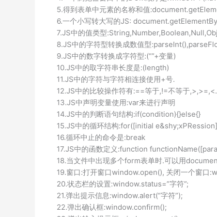
5.得到表单中元素的名称和值:document.getElemen
6.一个小写转大写的JS: document.getElementById(“ou
7.JS中的值类型:String,Number,Boolean,Null,Obj
8.JS中的字符型转换成数值型:parseInt(),parseFloa
9.JS中的数字转换成字符型:(“”+变量)
10.JS中的取字符串长度是:(length)
11.JS中的字符与字符相连接使用+号.
12.JS中的比较操作符有:==等于,!=不等于,>,>=,<.
13.JS中声明变量使用:var来进行声明
14.JS中的判断语句结构:if(condition){}else{}
15.JS中的循环结构:for([initial e&shy;xPRession];[c
16.循环中止的命令是:break
17.JS中的函数定义:function functionName([parame
18.当文件中出现多个form表单时.可以用document.for
19.窗口:打开窗口window.open(), 关闭一个窗口:wind
20.状态栏的设置:window.status=”字符”;
21.弹出提示信息:window.alert(“字符”);
22.弹出确认框:window.confirm();