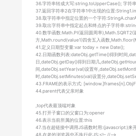
36.字符串转成大写:string.toUpperCase(); 字符串转
37.返回字符串2在字符串1中出现的位置:String1.inde
38.取字符串中指定位置的一个字符:StringA.charAt(
39.取出字符串中指定起点和终点的子字符串:stringA.su
40.数学函数:Math.PI(返回圆周率),Math.SQRT2(返
方,Math.round(value1)四舍五入函数,Math.floor
41.定义日期型变量:var today = new Date();
42.日期函数列表:dateObj.getTime()得到时间,dateO
日,dateObj.getDay()得到日期几,dateObj.getHou
间,dateObj.setYear(val)设置年,dateObj.setMo
时,dateObj.setMinutes(val)设置分,dateObj
43.FRAME的表示方式: [window.]frames[n].ObjFu
44.parent代表父亲对象
,top代表最顶端对象
45.打开子窗口的父窗口为:opener
46.表示当前所属的位置:this
47.当在超链接中调用JS函数时用:(javascript:
48.在老的浏览器中不执行此JS:<!– //–>