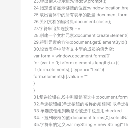
23.弹出输入提示框:window.prompt();
24.指定当前显示链接的位置:window.location.hre
25.取出窗体中的所有表单的数量:document.forms.
26.关闭文档的输出流:document.close();
27.字符串追加连接符:+=
28.创建一个文档元素:document.createElement(),d
29.得到元素的方法:document.getElementById()
30.设置表单中所有文本型的成员的值为空:
var form = window.document.forms[0]
for (var i = 0; i<form.elements.length;i++){
if (form.elements[i].type == “text”){
form.elements[i].value = “”;
}
}
31.复选按钮在JS中判断是否选中:document.forms[
32.单选按钮组(单选按钮的名称必须相同):取单选按钮组的长度
33.单选按钮组判断是否被选中也是用checked.
34.下拉列表框的值:document.forms[0].selec
35.字符串的定义:var myString = new String(“This 