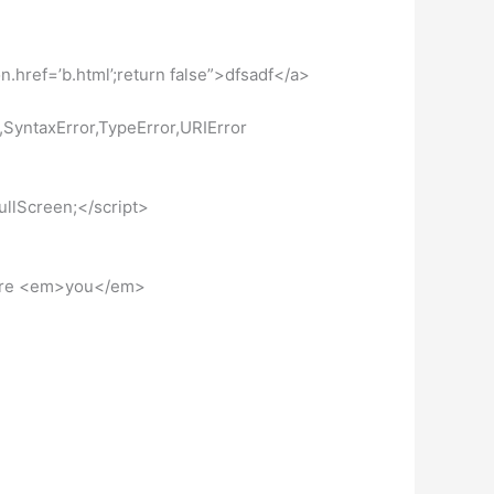
’b.html’;return false”>dfsadf</a>
,SyntaxError,TypeError,URIError
ullScreen;</script>
re <em>you</em>