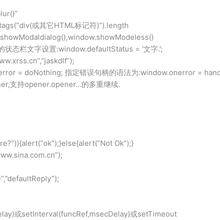
r()”
s(“div(或其它HTML标记符)”).length
odaldialog(),window.showModeless()
态栏文字设置:window.defaultStatus = ‘文字.’;
xrss.cn”,”jaskdlf”);
 = doNothing; 指定错误句柄的语法为:window.onerror = handle
r,支持opener.opener…的多重继续.
{alert(“ok”);}else{alert(“Not Ok”);}
w.sina.com.cn”);
defaultReply”);
y)或setInterval(funcRef,msecDelay)或setTimeout