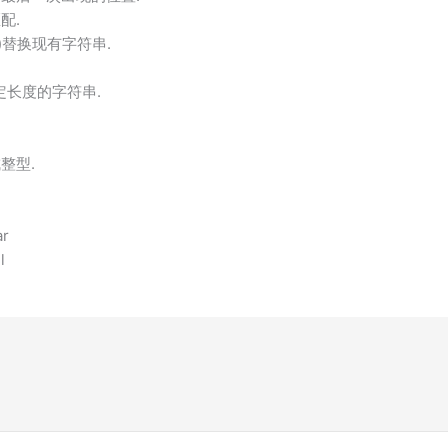
匹配.
tring)替换现有字符串.
几位到指定长度的字符串.
.
换成整型.
r
l