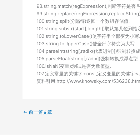
98.string.match(regExpression),判断字符是否
99.string.replace(regExpression,replaceS
100.string.split(分隔符)返回一个数组存储值.
101.string.substr(start[,length])取从第
102.string.toLowerCase()使字符串全部变为小写
103.string.toUpperCase()使全部字符变为大写.
104.parseInt(string[,radix(代表进制)])强制转
105.parseFloat(string[,radix])强制转换成浮点型.
106.isNaN(变量):测试是否为数值型.
107.定义常量的关键字:const,定义变量的关键字:va
资料引用:http://www.knowsky.com/536238.htm
←
前一篇文章