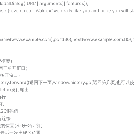
log(“URL”[,arguments][,features]);
ent.returnValue=”we really like you and hope you will stay
tname(www.example.com),port(80),host(www.example.com:80),p
（用于框架）
口对象（用于单开窗口）
（用于多开窗口）
.history.forward()返回下一页,window.history.go(返回第几页,
iteln()换行输出
折行.
符.
SCii码值.
进行连接
出现的位置(从0开始计算)
tIndex])最后一次出现的位置.