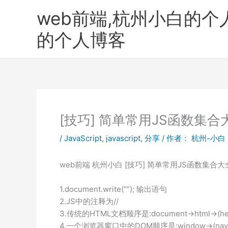
跳
web前端,杭州小白的个
至
内
的个人博客
容
[技巧] 简单常用JS函数集合
/
JavaScript
,
javascript
,
分享
/ 作者：
杭州-小白
web前端 杭州小白 [技巧] 简单常用JS函数集合大
1.document.write(“”); 输出语句
2.JS中的注释为//
3.传统的HTML文档顺序是:document->html->(hea
4.一个浏览器窗口中的DOM顺序是:window->(navigator,