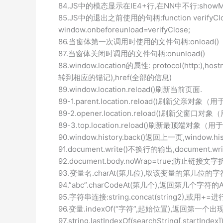
84.JS中的模态显示在IE4+行,在NN中不行:showModalDia
85.JS中的退出之前使用的句柄:function verifyClose(){ev
window.onbeforeunload=verifyClose;
86.当窗体第一次调用时使用的文件句柄:onload()
87.当窗体关闭时调用的文件句柄:onunload()
88.window.location的属性: protocol(http:),hos
转到相应的锚记),href(全部的信息)
89.window.location.reload()刷新当前页面.
89-1.parent.location.reload()刷新父亲对象
89-2.opener.location.reload()刷新父窗
89-3.top.location.reload()刷新最顶端对象
90.window.history.back()返回上一页,window
91.document.write()不换行的输出,document.wr
92.document.body.noWrap=true;防止链接文字
93.变量名.charAt(第几位),取该变量的第几位的字
94.”abc”.charCodeAt(第几个),返回第几个字符的A
95.字符串连接:string.concat(string2),或用+=
96.变量.indexOf(“字符”,起始位置),返回第一个
97.string.lastIndexOf(searchString[,star