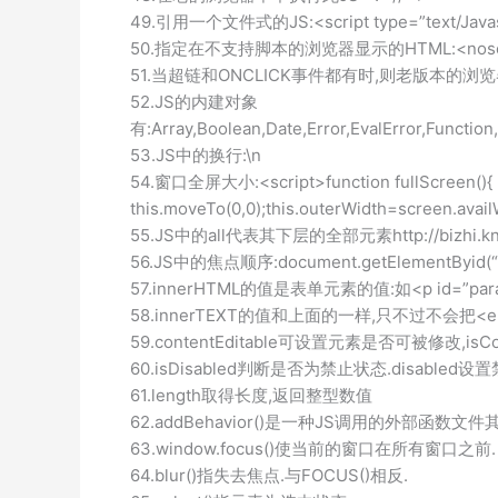
49.引用一个文件式的JS:<script type=”text/Javascri
50.指定在不支持脚本的浏览器显示的HTML:<noscript
51.当超链和ONCLICK事件都有时,则老版本的浏览器转向a.html,否
52.JS的内建对象
有:Array,Boolean,Date,Error,EvalError,Functio
53.JS中的换行:\n
54.窗口全屏大小:<script>function fullScreen(){
this.moveTo(0,0);this.outerWidth=screen.avai
55.JS中的all代表其下层的全部元素http://bizhi.kn
56.JS中的焦点顺序:document.getElementByid(“
57.innerHTML的值是表单元素的值:如<p id=”para”
58.innerTEXT的值和上面的一样,只不过不会把
59.contentEditable可设置元素是否可被修改,is
60.isDisabled判断是否为禁止状态.disabled
61.length取得长度,返回整型数值
62.addBehavior()是一种JS调用的外部函数文件
63.window.focus()使当前的窗口在所有窗口之前.
64.blur()指失去焦点.与FOCUS()相反.