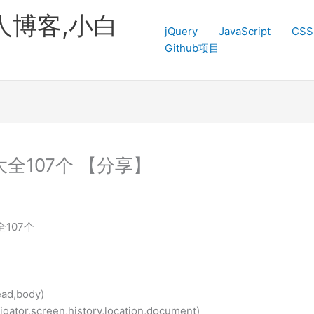
人博客,小白
jQuery
JavaScript
CSS
Github项目
大全107个 【分享】
全107个
d,body)
screen,history,location,document)