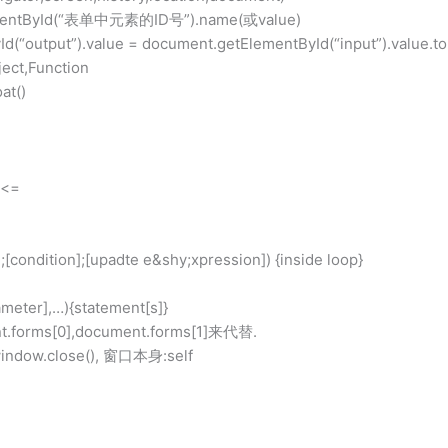
tById(“表单中元素的ID号”).name(或value)
tput”).value = document.getElementById(“input”).value.to
ect,Function
t()
<=
ondition];[upadte e&shy;xpression]) {inside loop}
ter],…){statement[s]}
ms[0],document.forms[1]来代替.
ow.close(), 窗口本身:self