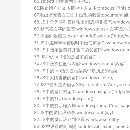
65.select()指元素为选中状态.
66.防止用户对文本框中输入文本:onfocus=”this.blu
67.取出该元素在页面中出现的数量:document.all.tag
68.JS中分为两种窗体输出:模态和非模态.window.showM
69.状态栏文字的设置:window.status=’文字’,默认的状
70.添加到收藏夹:external.AddFavorite(“http://www.
71.JS中遇到脚本错误时不做任何操作:window.onerror
72.JS中指定当前打开窗口的父窗口:window.opene
73.JS中的self指的是当前的窗口
74.JS中状态栏显示内容:window.status=”内容”
75.JS中的top指的是框架集中最顶层的框架
76.JS中关闭当前的窗口:window.close();
77.JS中提出是否确认的框:if(confirm(“Are you sure?”))
78.JS中的窗口重定向:window.navigate(“http://ww
79.JS中的打印:window.print()
80.JS中的提示输入框:window.prompt(“message”,”
81.JS中的窗口滚动条:window.scroll(x,y)
82.JS中的窗口滚动到位置:window.scrollby
83.JS中设置时间间隔:setInterval(“expr”,msecDela