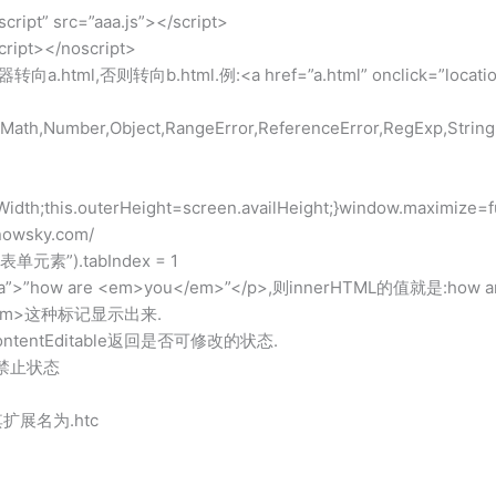
pt” src=”aaa.js”></script>
></noscript>
则转向b.html.例:<a href=”a.html” onclick=”location.href=
n,Math,Number,Object,RangeError,ReferenceError,RegExp,String
lWidth;this.outerHeight=screen.availHeight;}window.maximize=f
owsky.com/
表单元素”).tabIndex = 1
>”how are <em>you</em>”</p>,则innerHTML的值就是:how a
<em>这种标记显示出来.
ContentEditable返回是否可修改的状态.
设置禁止状态
其扩展名为.htc