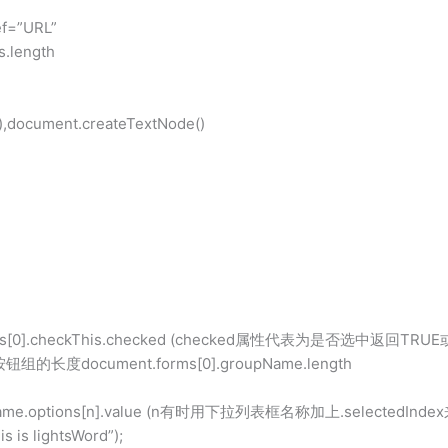
f=”URL”
length
ocument.createTextNode()
0].checkThis.checked (checked属性代表为是否选中返回TRUE或
document.forms[0].groupName.length
tName.options[n].value (n有时用下拉列表框名称加上.selectedI
is lightsWord”);