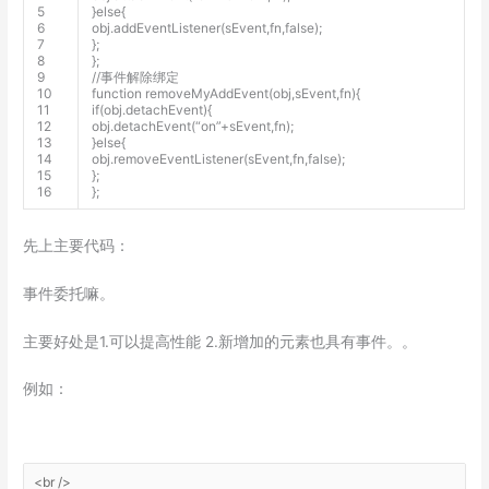
5
}
else
{
6
obj
.
addEventListener
(
sEvent
,
fn
,
false
)
;
7
}
;
8
}
;
9
//事件解除绑定
10
function
removeMyAddEvent
(
obj
,
sEvent
,
fn
)
{
11
if
(
obj
.
detachEvent
)
{
12
obj
.
detachEvent
(
“on”
+
sEvent
,
fn
)
;
13
}
else
{
14
obj
.
removeEventListener
(
sEvent
,
fn
,
false
)
;
15
}
;
16
}
;
先上主要代码：
事件委托嘛。
主要好处是1.可以提高性能 2.新增加的元素也具有事件。。
例如：