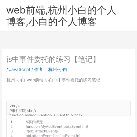
跳
web前端,杭州小白的个人
至
内
博客,小白的个人博客
容
js中事件委托的练习【笔记】
/
JavaScript
/ 作者：
杭州-小白
杭州-小白 web前端 小白 js中事件委托的练习笔记
1
//事件绑定
2
function
MyAddEvent
(
obj
,
sEvent
,
fn
)
{
3
if
(
obj
.
attachEvent
)
{
4
obj
.
attachEvent
(
“on”
+
sEvent
,
fn
)
;