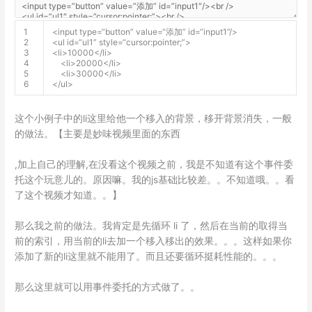
1
<
input
type
=
“button”
value
=
“添加”
id
=
“input1”
/
>
2
<
ul
id
=
“ul1”
style
=
“cursor:pointer;”
>
3
<
li
>
10000
<
/
li
>
4
<
li
>
20000
<
/
li
>
5
<
li
>
30000
<
/
li
>
6
<
/
ul
>
这个小例子中的li这里给他一个移入的背景，移开背景消失，一般
的做法。【主要是妙味视频里面的东西
a
,加上自己的理解,在没看这个视频之前，我是不知道有这个事件委
n
托这个玩意儿的。原因嘛。我的js基础比较差。。不知道哦。。看
t
了这个视频才知道。。】
i
那么我之前的做法。我肯定是先循环 li 了，然后在当前的取得当
b
前的索引，用当前的li去加一个移入移出的效果。。。这样如果你
i
添加了新的li这里就不能用了。而且还要循环挺耗性能的。。。
o
t
那么这里就可以用事件委托的方式做了。。
i
k