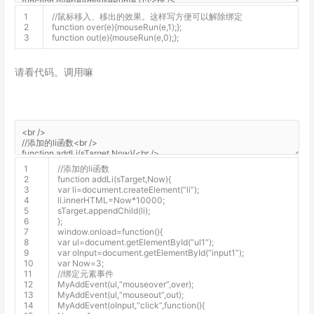
1
//鼠标移入、移出的效果。这样写方便可以解除绑定
2
function
over
(
e
)
{
mouseRun
(
e
,
1
)
;
}
;
3
function
out
(
e
)
{
mouseRun
(
e
,
0
)
;
}
;
请看代码。调用嘛
1
//添加的li函数
2
function
addLi
(
sTarget
,
Now
)
{
3
var
li
=
document
.
createElement
(
“li”
)
;
4
li
.
innerHTML
=
Now*
10000
;
5
sTarget
.
appendChild
(
li
)
;
6
}
;
7
window
.
onload
=
function
(
)
{
8
var
ul
=
document
.
getElementById
(
“ul1”
)
;
9
var
oInput
=
document
.
getElementById
(
“input1”
)
;
10
var
Now
=
3
;
11
//绑定元素事件
12
MyAddEvent
(
ul
,
“mouseover”
,
over
)
;
13
MyAddEvent
(
ul
,
“mouseout”
,
out
)
;
14
MyAddEvent
(
oInput
,
“click”
,
function
(
)
{