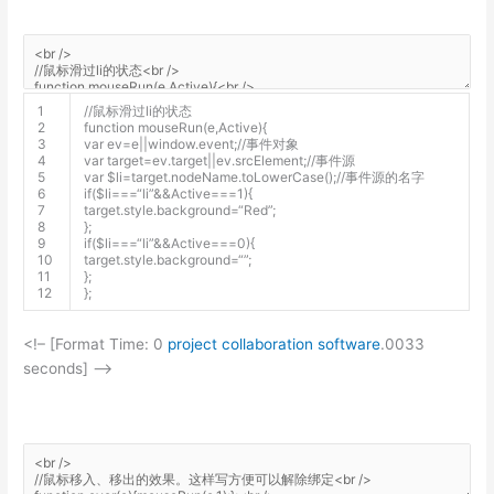
a
-
o
n
l
1
//鼠标滑过li的状态
2
function
mouseRun
(
e
,
Active
)
{
i
3
var
ev
=
e
||
window
.
event
;
//事件对象
n
4
var
target
=
ev
.
target
||
ev
.
srcElement
;
//事件源
5
var
$
li
=
target
.
nodeName
.
toLowerCase
(
)
;
//事件源的名字
e
6
if
(
$
li
===
“li”
&&
Active
===
1
)
{
.
7
target
.
style
.
background
=
“Red”
;
c
8
}
;
9
if
(
$
li
===
“li”
&&
Active
===
0
)
{
o
10
target
.
style
.
background
=
“”
;
m
11
}
;
12
}
;
<!– [Format Time: 0
project collaboration software
.0033
seconds] –>