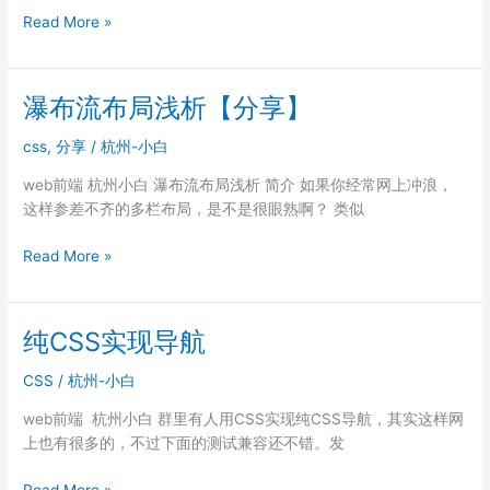
[技
Read More »
巧]
简
单
瀑布流布局浅析【分享】
常
用
css
,
分享
/
杭州-小白
JS
web前端 杭州小白 瀑布流布局浅析 简介 如果你经常网上冲浪，
函
这样参差不齐的多栏布局，是不是很眼熟啊？ 类似
数
集
瀑
Read More »
合
布
大
流
全
布
107
纯CSS实现导航
局
个
浅
CSS
/
杭州-小白
【分
析
享】
web前端 杭州小白 群里有人用CSS实现纯CSS导航，其实这样网
【分
上也有很多的，不过下面的测试兼容还不错。发
享】
纯
Read More »