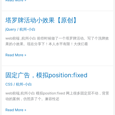
CSS
实
现
塔罗牌活动小效果【原创】
导
航
jQuery
/
杭州-小白
web前端 ,杭州小白 前些时候做了一个塔罗牌活动。写了个洗牌效
果的小效果。现在分享下！本人水平有限！大侠们看
塔
Read More »
罗
牌
活
固定广告，模拟position:fixed
动
小
CSS
/
杭州-小白
效
web前端,杭州小白 模拟position:fixed 网上很多固定层不动，背景
果
动的案例，仿照弄了个。兼容性还
【原
创】
固
Read More »