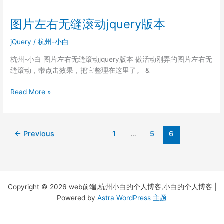
计
法
时
【整
图片左右无缝滚动jquery版本
2【原
理】
创】
jQuery
/
杭州-小白
杭州-小白 图片左右无缝滚动jquery版本 做活动刚弄的图片左右无
缝滚动，带点击效果，把它整理在这里了。 &
图
Read More »
片
左
右
←
Previous
1
…
5
6
无
缝
滚
动
jquery
Copyright © 2026 web前端,杭州小白的个人博客,小白的个人博客 |
版
Powered by
Astra WordPress 主题
本