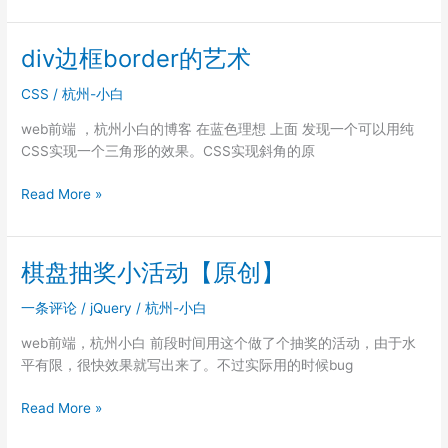
定
广
告，
div边框border的艺术
模
拟
CSS
/
杭州-小白
position:fixed
web前端 ，杭州小白的博客 在蓝色理想 上面 发现一个可以用纯
CSS实现一个三角形的效果。CSS实现斜角的原
div
Read More »
边
框
border
棋盘抽奖小活动【原创】
的
艺
一条评论
/
jQuery
/
杭州-小白
术
web前端，杭州小白 前段时间用这个做了个抽奖的活动，由于水
平有限，很快效果就写出来了。不过实际用的时候bug
棋
Read More »
盘