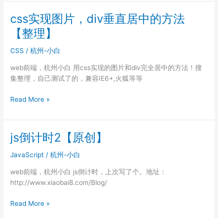
抽
奖
css实现图片，div垂直居中的方法
小
【整理】
活
动
CSS
/
杭州-小白
【原
创】
web前端，杭州小白 用css实现的图片和div完全居中的方法！搜
集整理，自己测试了的，兼容IE6+,火狐等等
css
Read More »
实
现
图
js倒计时2【原创】
片，
div
JavaScript
/
杭州-小白
垂
web前端，杭州小白 js倒计时，上次写了个。地址：
直
http://www.xiaobai8.com/Blog/
居
中
js
Read More »
的
倒
方